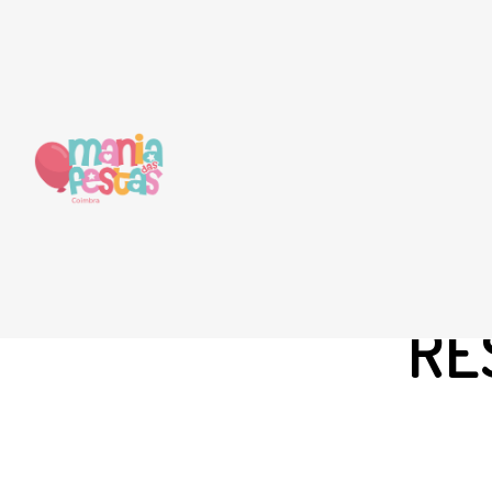
Está em...
Portefólio
Casamentos
Casamento da Sar
CASAMENT
RE