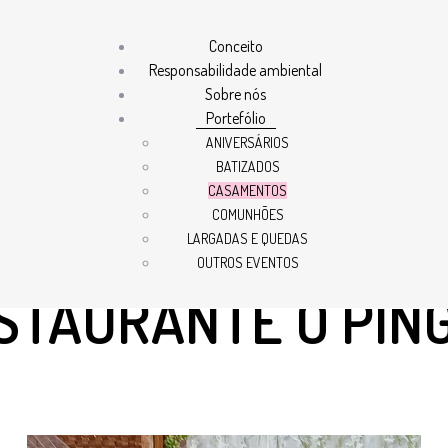
Conceito
Responsabilidade ambiental
Sobre nós
ah e do Rafael - Restaurante o Pingão
Portefólio
ANIVERSÁRIOS
BATIZADOS
CASAMENTOS
O DA SARAH E DO
COMUNHÕES
LARGADAS E QUEDAS
OUTROS EVENTOS
STAURANTE O PIN